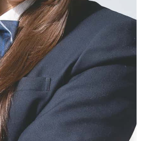
思ったままを話し出して、何を言ってるのか自分でもわからなくな
ってしまう…そんなことはありませんか？友人との会話ではないの
ですから、考えてから答えましょう。また、面接官の質問と違った
答えを話したりする人もいます。気を付けましょう。
PREV：作文対策
NEXT：本番直前
< 前ページへ
次ページへ >
1
2
3
4
5
6