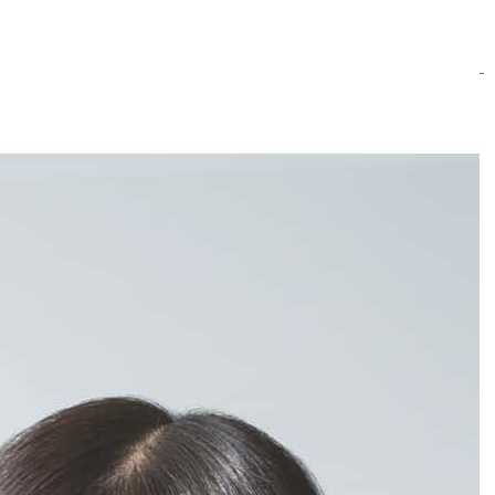
❺ 気をつけたい３つのパターン
▶ ケース１．（単語返答型）
Q：「趣味はなんですか」 A：「読書
です」 Q：「スポーツは何をやりますか」 A：「テニスです」… 単
語だけでの答えでは、ぶっきらぼうにみられがち。意欲面でマイナ
スのイメージを与えてしまうかもしれません。「読書です。最近読
んだなかでは○○がよかったです」何か一言付け加えたいものです。
▶ ケース2.（丸暗記型）
Q：「どうして本校を受験しましたか」
A：「貴校の建学の精神である『実学尊重』『質実剛健』…（あと
一つなんだったけなあ？）…」 何度も練習を重ね、どんな質問をさ
れても大丈夫なくらい暗記しても、いざとなると緊張して頭の中が
真っ白になることもあります。途中で言葉に詰まって最初から言い
なおしたり、黙り込んだりしてはどうしようもありません。また、
予想外のことを質問されてパニックになってしまったりすることも
あります。面接では『正しい答え』がある訳ではありま
せん。答える様子をみるものですから、丸暗記したものを棒読みし
たような答え方では熱意や意欲などが伝わりません。ある程度答え