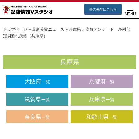
塾の先生はこちら
MENU
トップページ
»
最新受験ニュース
»
兵庫県
»
高校アンケート 序列化、
定員割れ懸念（兵庫県）
兵庫県
大阪府
京都府
一覧
一覧
滋賀県
兵庫県
一覧
一覧
奈良県
和歌山県
一覧
一覧