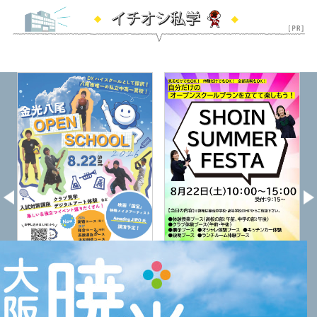
×
金光八尾高校
樟蔭高校