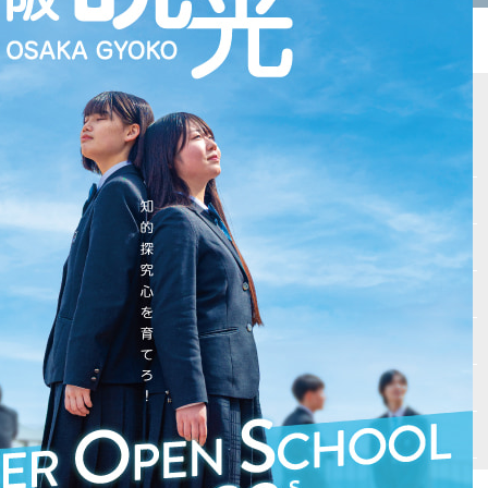
サイトマップ
Vもしとは
会場テスト
最新受験ニュース
入試情報
自宅受験
高校入試必勝マニュアル
書籍紹介