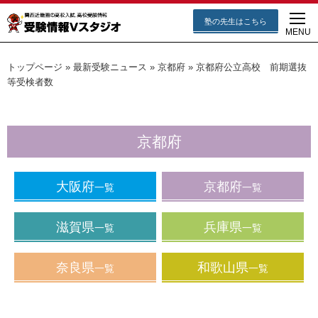
塾の先生はこちら
MENU
トップページ
»
最新受験ニュース
»
京都府
»
京都府公立高校 前期選抜
等受検者数
京都府
大阪府
京都府
一覧
一覧
滋賀県
兵庫県
一覧
一覧
奈良県
和歌山県
一覧
一覧