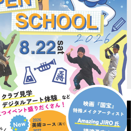
Vもしとは
会場テスト
最新受験ニュース
入試情報
自宅受験
高校入試必勝マニュアル
書籍紹介
会社概要
個人情報保護方針
特定商取引法に基づく表記
商標登録表示について