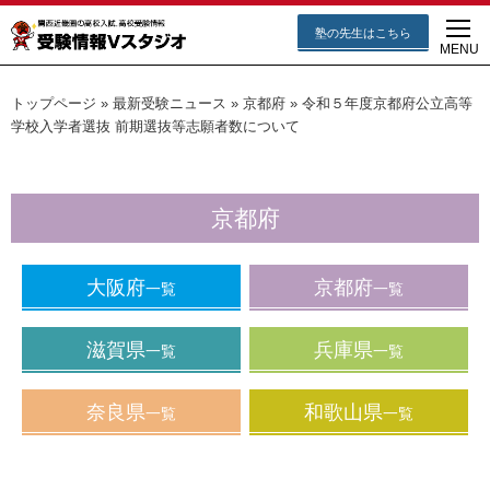
塾の先生はこちら
MENU
トップページ
»
最新受験ニュース
»
京都府
»
令和５年度京都府公立高等
学校入学者選抜 前期選抜等志願者数について
京都府
大阪府
京都府
一覧
一覧
滋賀県
兵庫県
一覧
一覧
奈良県
和歌山県
一覧
一覧