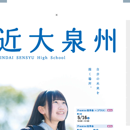
×
サイトマップ
Vもしとは
会場テスト
最新受験ニュース
入試情報
自宅受験
高校入試必勝マニュアル
書籍紹介