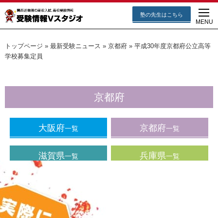
塾の先生はこちら
MENU
トップページ
»
最新受験ニュース
»
京都府
»
平成30年度京都府公立高等
学校募集定員
京都府
大阪府
京都府
一覧
一覧
滋賀県
兵庫県
一覧
一覧
奈良県
和歌山県
一覧
一覧