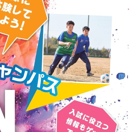
平成30年度京都府公立高等学校募集定員
2017年8月24日
京都府教育委員会
京都府教育委員会HPより、「平成30年度京都府公立高等学校募集定
員」が、発表されました。
全日制課程で、昨年度より360人減での募集。
X
Facebook