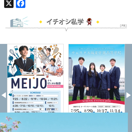
X
Facebook
×
ヴェリタス城星
明浄学院高校