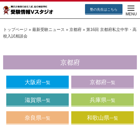
塾の先生はこちら
MENU
トップページ
»
最新受験ニュース
»
京都府
»
第16回 京都府私立中学・高
校入試相談会
京都府
大阪府
京都府
一覧
一覧
滋賀県
兵庫県
一覧
一覧
奈良県
和歌山県
一覧
一覧