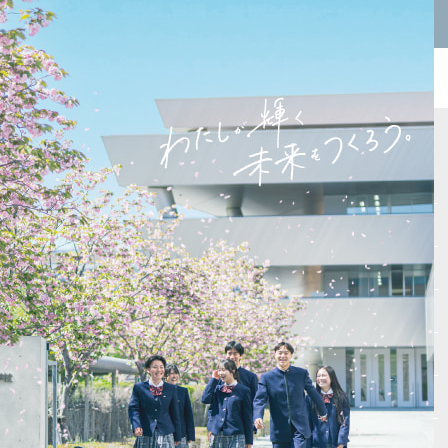
学園高校
サイトマップ
Vもしとは
会場テスト
最新受験ニュース
入試情報
自宅受験
高校入試必勝マニュアル
書籍紹介