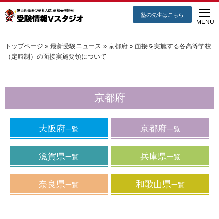
塾の先生はこちら
MENU
トップページ
»
最新受験ニュース
»
京都府
»
面接を実施する各高等学校
（定時制）の面接実施要領について
京都府
大阪府
京都府
一覧
一覧
滋賀県
兵庫県
一覧
一覧
奈良県
和歌山県
一覧
一覧