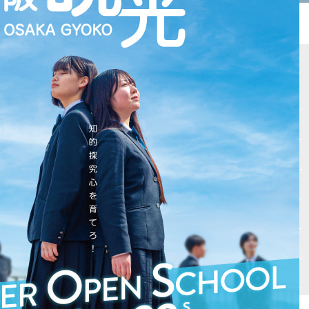
サイトマップ
Vもしとは
会場テスト
最新受験ニュース
入試情報
自宅受験
高校入試必勝マニュアル
書籍紹介