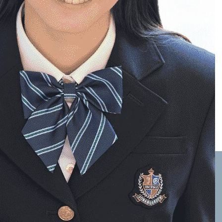
カテゴリー:
奈良県
5 / 26
« 先頭
«
...
3
4
5
6
7
...
10
20
...
»
最後 »