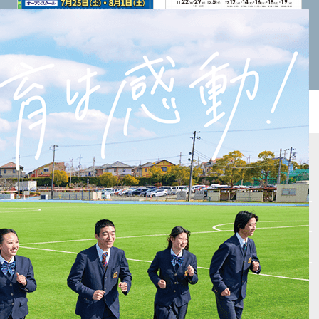
×
大阪緑涼高校
三田松聖高校
サイトマップ
Vもしとは
会場テスト
最新受験ニュース
入試情報
自宅受験