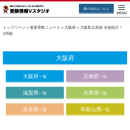
塾の先生はこちら
MENU
トップページ
»
最新受験ニュース
»
大阪府
»
大阪私立高校 全校紹介！
105校
大阪府
大阪府
京都府
一覧
一覧
滋賀県
兵庫県
一覧
一覧
奈良県
和歌山県
一覧
一覧