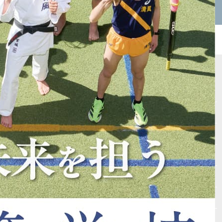
四天王寺東高校
サイトマップ
Vもしとは
会場テスト
最新受験ニュース
入試情報
自宅受験
高校入試必勝マニュアル
書籍紹介