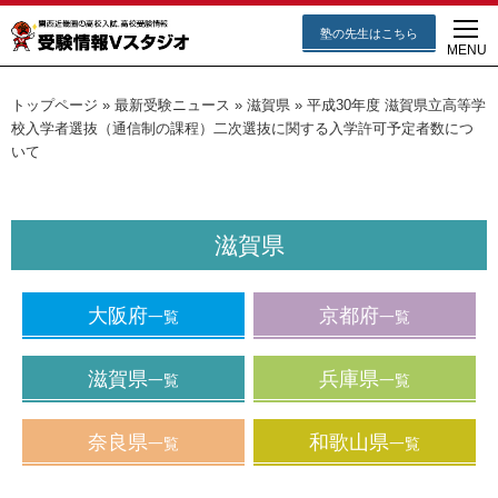
塾の先生はこちら
MENU
トップページ
»
最新受験ニュース
»
滋賀県
»
平成30年度 滋賀県立高等学
校入学者選抜（通信制の課程）二次選抜に関する入学許可予定者数につ
いて
滋賀県
大阪府
京都府
一覧
一覧
滋賀県
兵庫県
一覧
一覧
奈良県
和歌山県
一覧
一覧