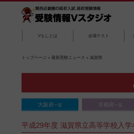
Vもしとは
会場テスト
トップページ
»
最新受験ニュース
»
滋賀県
大阪府
京都府
一覧
一覧
平成29年度 滋賀県立高等学校入