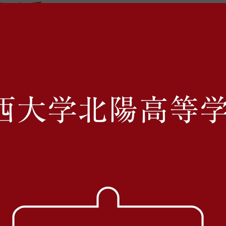
について
私立学校展２０１７の開催について」が発表されました。
シティ彦根
ンモール草津
ンモール草津