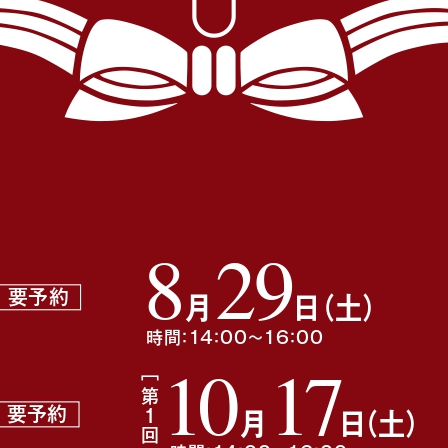
カテゴリー:
滋賀県
しました
ビバシティ彦根
0～17：00 イオンモール草津
ださい。