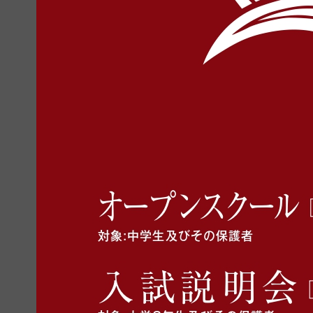
今年度滋賀の私学展日程をアップ
2016年6月8日 水曜日
滋賀県私立中学高等学校連合会
今年度滋賀の私立学校展日程は下記の通りです。
詳しい内容は後日掲載します。
※平成２８年８月２１日（日）10：00～17：00 
※平成２８年８月２７日（土）・２８日（日）10：0
いずれも申し込みは不要です。直接会場にお越しく
お待ちしております。