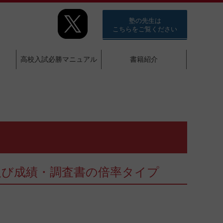
塾の先生は
こちらをご覧ください
高校入試必勝マニュアル
書籍紹介
及び成績・調査書の倍率タイプ