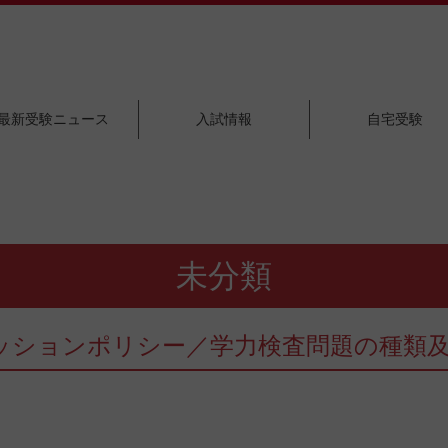
最新受験ニュース
入試情報
自宅受験
未分類
ッションポリシー／学力検査問題の種類