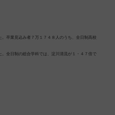
た。卒業見込み者７万１７４８人のうち、全日制高校
た。全日制の総合学科では、淀川清流が１・４７倍で