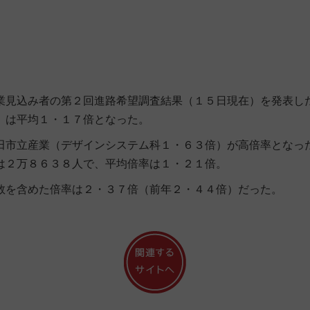
見込み者の第２回進路希望調査結果（１５日現在）を発表し
）は平均１・１７倍となった。
市立産業（デザインシステム科１・６３倍）が高倍率となっ
は２万８６３８人で、平均倍率は１・２１倍。
を含めた倍率は２・３７倍（前年２・４４倍）だった。