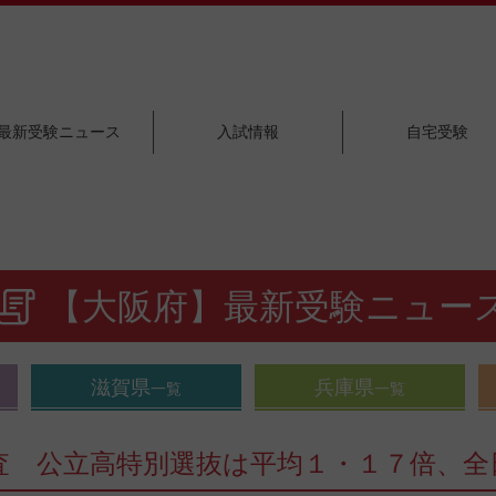
最新受験ニュース
入試情報
自宅受験
【大阪府】最新受験ニュー
滋賀県
兵庫県
一覧
一覧
査 公立高特別選抜は平均１・１７倍、全