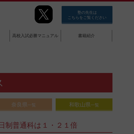
塾の先生は
こちらをご覧ください
高校入試必勝マニュアル
書籍紹介
ス
奈良県
和歌山県
一覧
一覧
日制普通科は１・２１倍