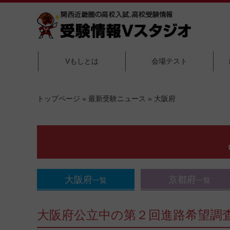
Vもしとは
会場テスト
トップページ
»
最新受験ニュース
»
大阪府
大阪府
京都府
一覧
一覧
大阪府公立中の第２回進路希望調