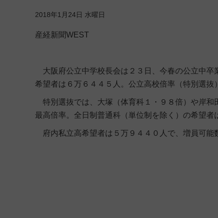
2018年1月24日 水曜日
産経新聞WEST
大阪府公立中学校長会は２３日、今春の公立中卒業
希望者は６万６４４５人。公立高校倍率（特別選抜
特別選抜では、大塚（体育科１・９８倍）や岸和田
最高倍率。全日制普通科（単位制を除く）の希望者
府内私立高希望者は５万９４４０人で、増員可能数